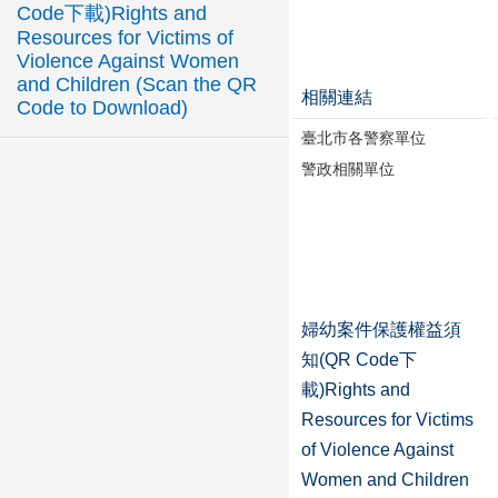
Code下載)Rights and
Resources for Victims of
Violence Against Women
and Children (Scan the QR
相關連結
Code to Download)
臺北市各警察單位
警政相關單位
婦幼案件保護權益須
知(QR Code下
載)Rights and
Resources for Victims
of Violence Against
Women and Children