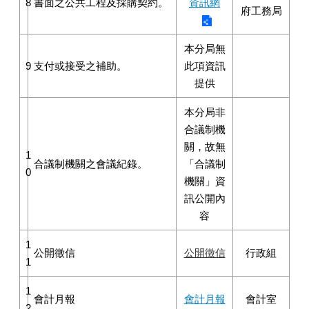
8
書面之公共工程及採購契約。
資訊網
府工務局
本分局無
9
支付或接受之補助。
此項資訊
提供
本分局非
合議制機
關，故無
1
合議制機關之會議紀錄。
「合議制
0
機關」資
訊公開內
容
1
公開徵信
公開徵信
行政組
1
1
會計月報
會計月報
會計室
2