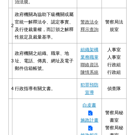
治法規。
政府機關為協助下級機關或屬
官統一解釋法令、認定事實、
警政法令
警察局法
2
及行使裁量權，而訂頒之解釋
釋示查詢
規室
性規定及裁量基準。
組織架構
人事室
政府機關之組織、職掌、地
業務職掌
人事室
3
址、電話、傳真、網址及電子
聯絡資訊
行政組
郵件信箱帳號。
陳情系統
行政組
犯罪預防
4
行政指導有關文書。
偵查隊
宣導
白皮書
警察局秘
施政計畫
書室
警察局秘