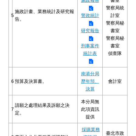
施政報告
書室
警察局統
施政計畫、業務統計及研究報
5
警政統計
計室
告。
警察局秘
研究報告
書室
警察局秘
刑事案件
書室
統計表
偵查隊
南港分局
6
預算及決算書。
歷年預、
會計室
決算
本分局無
請願之處理結果及訴願之決
7
此項資訊
定。
提供
採購業務
臺北市政