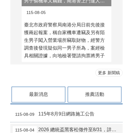
男子偷機車又竊錢，南港警上門逮人再起獲毒品！
115-08-05
115-0
臺北市政府警察局南港分局日前先後接
臺北市
獲兩起報案，稱自家機車遭竊及另有陌
邏，發
生男子闖入營業場所竊取財物，經警方
攔查實
調查後發現疑似同一男子所為，案經檢
於隨身
具相關證據，向地檢署聲請拘票將男子
全案依
逮捕歸案。另於男子住處查獲毒品咖啡
害防治
包等違禁物，男子坦承竊盜犯行及持有
務，發
更多 新聞稿
毒品，全案訊問後移請地檢署偵辦。玉
惚，遂
成派出所獲報兩案後，立即成立 ...更多
查證身
最新消息
推薦活動
多
115年8月9日網路施工公告
115-08-09
2026 總統盃黑客松徵件至8/31，詳見「總統盃黑客松」網站
115-08-04